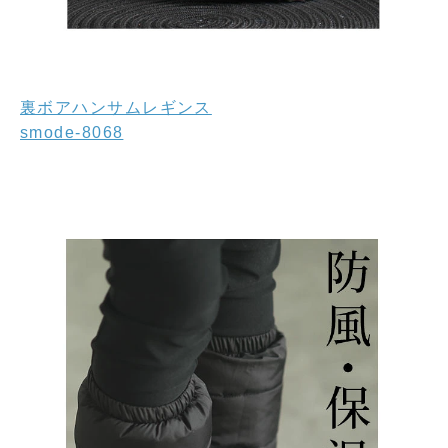
裏ボアハンサムレギンス
smode-8068