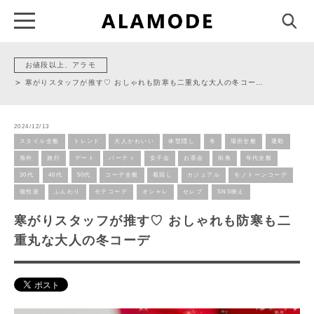
お値段以上、アラモ
寒がりスタッフが推す♡ おしゃれも防寒も二重丸な大人の冬コー…
2024/12/13
スタイル全般
トレンド
大人かわいい
体型隠し
冬
場所全般
通勤
海外
旅行
デート
パーティ
女子会
お茶会
街角
年代全般
30代
40代
50代
コーデ全般
着回し
カジュアル
モノトーンコーデ
個性派
ふんわり
モテコーデ
オシャレ
セレブ
SNS映え
寒がりスタッフが推す♡ おしゃれも防寒も二
重丸な大人の冬コーデ