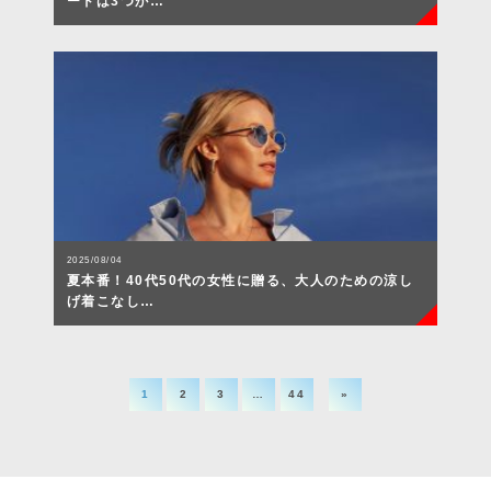
ードは3つが…
2025/08/04
夏本番！40代50代の女性に贈る、大人のための涼し
げ着こなし…
1
2
3
…
44
»