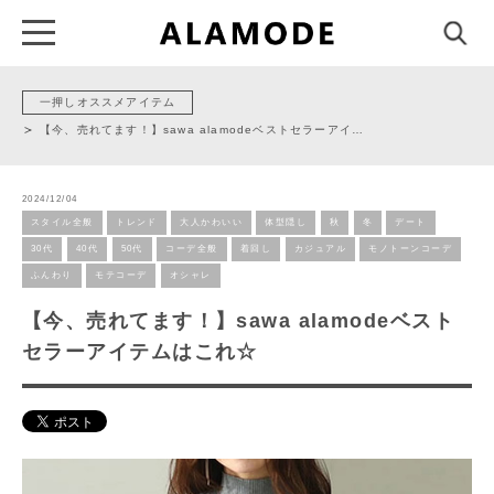
一押しオススメアイテム
【今、売れてます！】sawa alamodeベストセラーアイ…
2024/12/04
スタイル全般
トレンド
大人かわいい
体型隠し
秋
冬
デート
30代
40代
50代
コーデ全般
着回し
カジュアル
モノトーンコーデ
ふんわり
モテコーデ
オシャレ
【今、売れてます！】sawa alamodeベスト
セラーアイテムはこれ☆