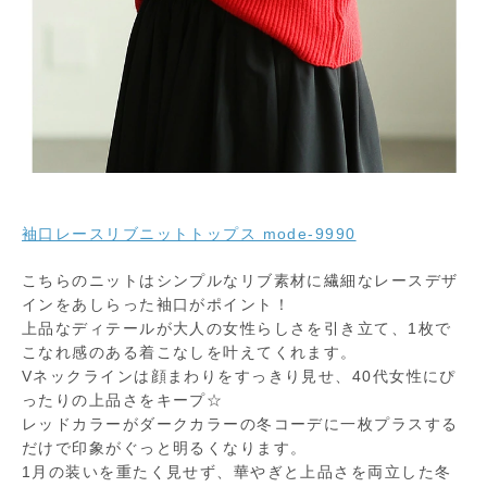
袖口レースリブニットトップス mode-9990
こちらのニットはシンプルなリブ素材に繊細なレースデザ
インをあしらった袖口がポイント！
上品なディテールが大人の女性らしさを引き立て、1枚で
こなれ感のある着こなしを叶えてくれます。
Vネックラインは顔まわりをすっきり見せ、40代女性にぴ
ったりの上品さをキープ☆
レッドカラーがダークカラーの冬コーデに一枚プラスする
だけで印象がぐっと明るくなります。
1月の装いを重たく見せず、華やぎと上品さを両立した冬