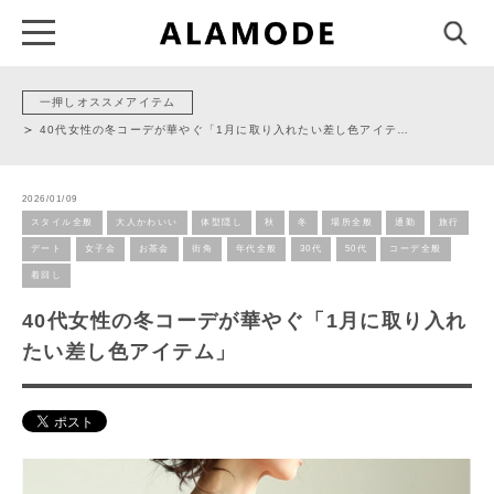
一押しオススメアイテム
40代女性の冬コーデが華やぐ「1月に取り入れたい差し色アイテ…
2026/01/09
スタイル全般
大人かわいい
体型隠し
秋
冬
場所全般
通勤
旅行
デート
女子会
お茶会
街角
年代全般
30代
50代
コーデ全般
着回し
40代女性の冬コーデが華やぐ「1月に取り入れ
たい差し色アイテム」