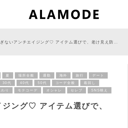
ぎないアンチエイジング♡ アイテム選びで、老け見え防…
夏
場所全般
通勤
海外
旅行
デート
30代
40代
50代
コーデ全般
着回し
んわり
モテコーデ
オシャレ
セレブ
SNS映え
ジング♡ アイテム選びで、