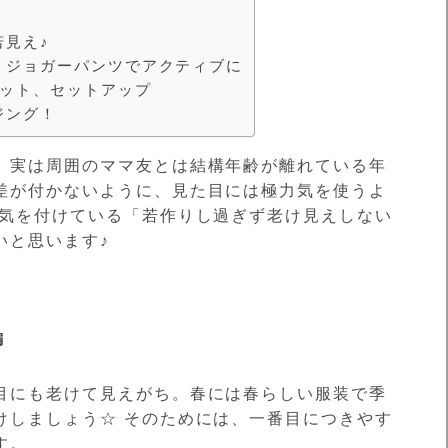
若見え♪
、ジョガーパンツでアクティブに
セット、セットアップ
ジング！
、実は周囲のママ友とは結構年齢が離れている年
差が付かないように、見た目には極力気を使うよ
が気を付けている「若作りし過ぎず老け見えしない
いと思います♪
編
目にも老けて見えがち。春には春らしい服装で季
けしましょう☆ そのためには、一番目につきやす
す。