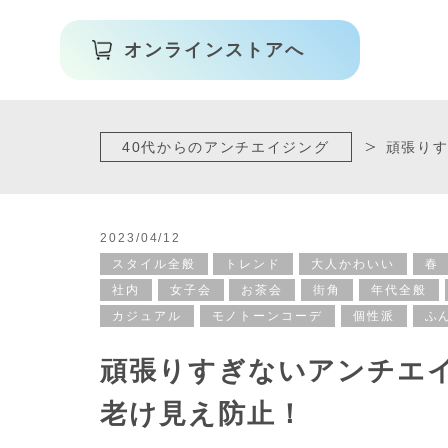
オンラインストアへ
40代からのアンチエイジング
頑張りす
2023/04/12
スタイル全般
トレンド
大人かわいい
春
社内
女子会
お茶会
街角
年代全般
カジュアル
モノトーンコーデ
個性派
ふ
頑張りすぎないアンチエイ
老け見え防止！