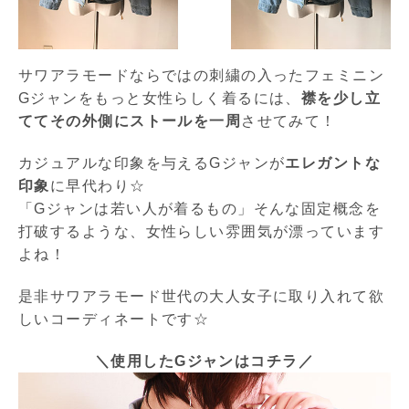
サワアラモードならではの刺繍の入ったフェミニン
Gジャンをもっと女性らしく着るには、
襟を少し立
ててその外側にストールを一周
させてみて！
カジュアルな印象を与えるGジャンが
エレガントな
印象
に早代わり☆
「Gジャンは若い人が着るもの」そんな固定概念を
打破するような、女性らしい雰囲気が漂っています
よね！
是非サワアラモード世代の大人女子に取り入れて欲
しいコーディネートです☆
＼使用したGジャンはコチラ／