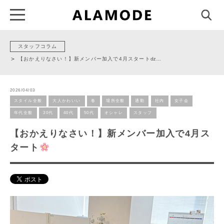
スタッフコラム
【おかえりなさい！】新メンバー加入で4月スタートǳ…
2026/04/03
スタイル全般
大人かわいい
春
場所全般
通勤
社内
女子会
年代全般
30代
40代
50代
オシャレ
スタッフ
【おかえりなさい！】新メンバー加入で4月ス
タート