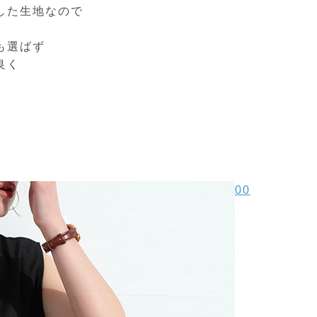
した生地なので
も選ばず
良く
。
00