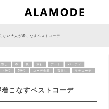
らない大人が着こなすベストコーデ
型隠し
春
夏
旅行
デート
パーティ
40代
50代
コーデ全般
着回し
モテコーデ
が着こなすベストコーデ