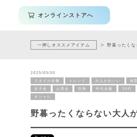
オンラインストアへ
一押しオススメアイテム
野暮ったくな
2025/05/30
スタイル全般
トレンド
大人かわいい
体
女子会
お茶会
街角
年代全般
30代
オシャレ
野暮ったくならない大人