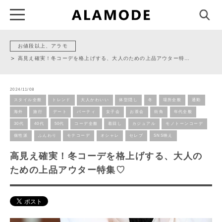
お値段以上、アラモ
高見え確実！冬コーデを格上げする、大人のための上品アウター特…
2024/11/08
スタイル全般
トレンド
大人かわいい
体型隠し
冬
場所全般
通勤
海外
旅行
デート
パーティ
女子会
お茶会
街角
年代全般
30代
40代
50代
コーデ全般
着回し
カジュアル
モノトーンコーデ
個性派
ふんわり
モテコーデ
オシャレ
セレブ
SNS映え
高見え確実！冬コーデを格上げする、大人の
ための上品アウター特集♡