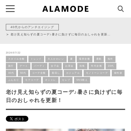
40代からのアンチエイジング
老け見え知らずの夏コーデ♪暑さに負けずに毎日のおしゃれを更新…
2024/07/22
スタイル全般
トレンド
大人かわいい
夏
場所全般
通勤
海外
旅行
デート
パーティ
女子会
お茶会
街角
年代全般
30代
40代
50代
コーデ全般
着回し
カジュアル
モノトーンコーデ
個性派
ふんわり
モテコーデ
オシャレ
セレブ
SNS映え
老け見え知らずの夏コーデ♪暑さに負けずに毎
日のおしゃれを更新！