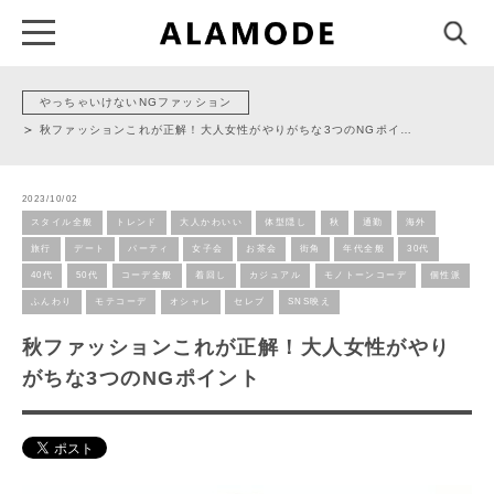
やっちゃいけないNGファッション
秋ファッションこれが正解！大人女性がやりがちな3つのNGポイ…
2023/10/02
スタイル全般
トレンド
大人かわいい
体型隠し
秋
通勤
海外
旅行
デート
パーティ
女子会
お茶会
街角
年代全般
30代
40代
50代
コーデ全般
着回し
カジュアル
モノトーンコーデ
個性派
ふんわり
モテコーデ
オシャレ
セレブ
SNS映え
秋ファッションこれが正解！大人女性がやり
がちな3つのNGポイント