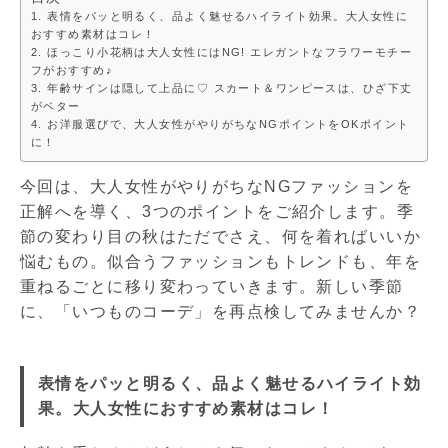
表情をパッと明るく、品よく魅せるハイライト効果。大人女性に
おすすめ素材はコレ！
ほっこり小花柄は大人女性にはNG! エレガントなフラワーモチー
フがおすすめ♪
年齢サインは隠して上品に♡ スカート＆ワンピースは、ひざ下丈
がベター
お洋服選びで、大人女性がやりがちなNGポイントをOKポイント
に！
今回は、大人女性がやりがちなNGファッションを
正解へを導く、3つのポイントをご紹介します。季
節の変わり目の秋はただでさえ、何を着ればいいか
悩むもの。似合うファッションもトレンドも、年を
重ねるごとに移り変わっていきます。新しい季節
に、「いつものコーデ」を再点検してみませんか？
表情をパッと明るく、品よく魅せるハイライト効
果。大人女性におすすめ素材はコレ！