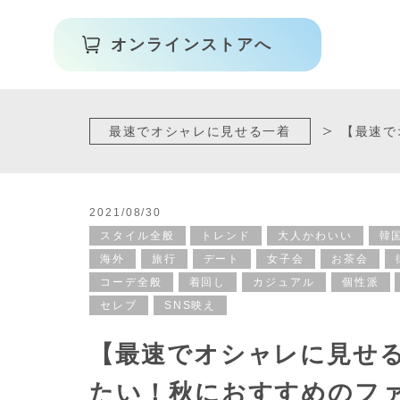
オンラインストアへ
最速でオシャレに見せる一着
【最速で
2021/08/30
スタイル全般
トレンド
大人かわいい
韓
海外
旅行
デート
女子会
お茶会
コーデ全般
着回し
カジュアル
個性派
セレブ
SNS映え
【最速でオシャレに見せ
たい！秋におすすめのフ