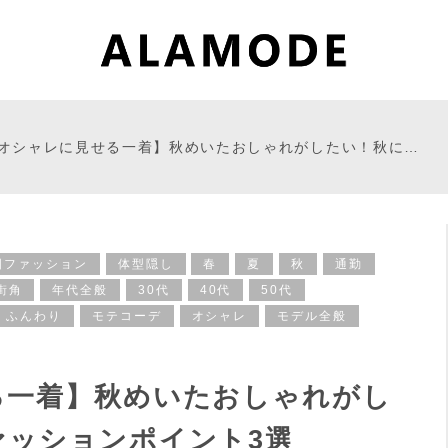
オシャレに見せる一着】秋めいたおしゃれがしたい！秋に…
国ファッション
体型隠し
春
夏
秋
通勤
街角
年代全般
30代
40代
50代
ふんわり
モテコーデ
オシャレ
モデル全般
る一着】秋めいたおしゃれがし
ァッションポイント3選