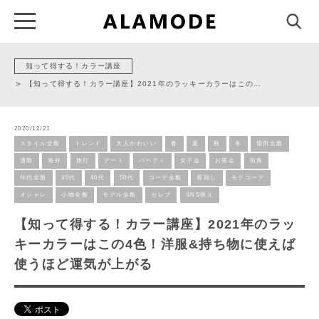
知って得する！カラー講座
【知って得する！カラー講座】2021年のラッキーカラーはこの…
2020/12/21
スタイル全般
トレンド
大人かわいい
春
夏
秋
冬
場所全般
通勤
海外
旅行
デート
パーティ
女子会
お茶会
街角
年代全般
30代
40代
50代
コーデ全般
着回し
モテコーデ
オシャレ
小物全般
モデル全般
セレブ
SNS映え
【知って得する！カラー講座】2021年のラッ
キーカラーはこの4色！洋服&持ち物に使えば
使うほど運気が上がる