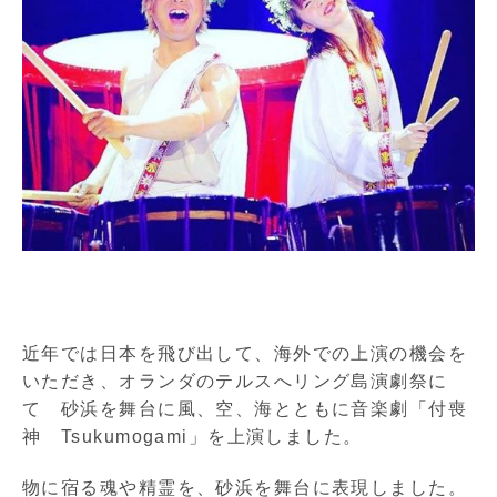
近年では日本を飛び出して、海外での上演の機会を
いただき、オランダのテルスへリング島演劇祭に
て 砂浜を舞台に風、空、海とともに音楽劇「付喪
神 Tsukumogami」を上演しました。
物に宿る魂や精霊を、砂浜を舞台に表現しました。