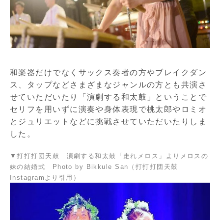
和楽器だけでなくサックス奏者の方やブレイクダン
ス、タップなどさまざまなジャンルの方とも共演さ
せていただいたり「演劇する和太鼓」ということで
セリフを用いずに演奏や身体表現で桃太郎やロミオ
とジュリエットなどに挑戦させていただいたりしま
した。
▼打打打団天鼓 演劇する和太鼓「走れメロス」よりメロスの
妹の結婚式 Photo by Bikkule San（打打打団天鼓
Instagramより引用）