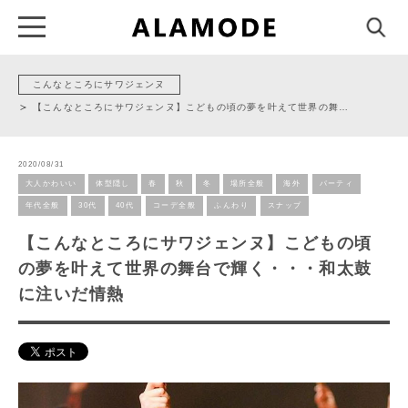
こんなところにサワジェンヌ
【こんなところにサワジェンヌ】こどもの頃の夢を叶えて世界の舞…
2020/08/31
大人かわいい
体型隠し
春
秋
冬
場所全般
海外
パーティ
年代全般
30代
40代
コーデ全般
ふんわり
スナップ
【こんなところにサワジェンヌ】こどもの頃
の夢を叶えて世界の舞台で輝く・・・和太鼓
に注いだ情熱