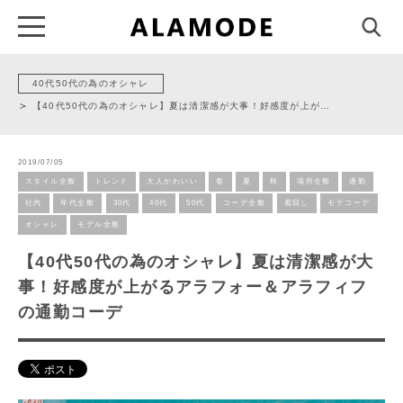
40代50代の為のオシャレ
【40代50代の為のオシャレ】夏は清潔感が大事！好感度が上が…
2019/07/05
スタイル全般
トレンド
大人かわいい
春
夏
秋
場所全般
通勤
社内
年代全般
30代
40代
50代
コーデ全般
着回し
モテコーデ
オシャレ
モデル全般
【40代50代の為のオシャレ】夏は清潔感が大
事！好感度が上がるアラフォー＆アラフィフ
の通勤コーデ