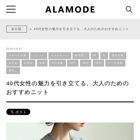
未分類
40代女性の魅力を引き立てる、大人のためのおすすめニット
2025/10/17
スタイル全般
トレンド
大人かわいい
体型隠し
秋
冬
場所全般
女子会
お茶会
街角
年代全般
30代
40代
50代
コーデ全般
着回し
40代女性の魅力を引き立てる、大人のための
おすすめニット