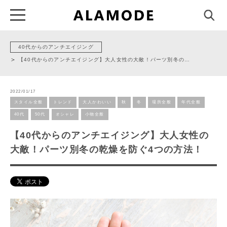
40代からのアンチエイジング
【40代からのアンチエイジング】大人女性の大敵！パーツ別冬の…
2022/01/17
スタイル全般
トレンド
大人かわいい
秋
冬
場所全般
年代全般
40代
50代
オシャレ
小物全般
【40代からのアンチエイジング】大人女性の
大敵！パーツ別冬の乾燥を防ぐ4つの方法！