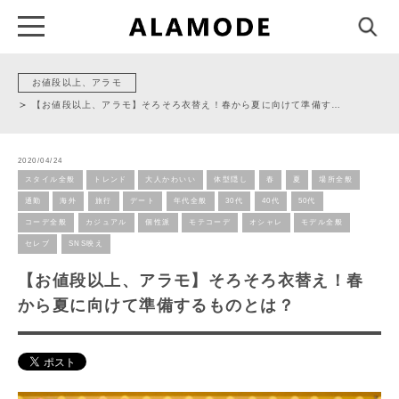
お値段以上、アラモ
【お値段以上、アラモ】そろそろ衣替え！春から夏に向けて準備す…
2020/04/24
スタイル全般
トレンド
大人かわいい
体型隠し
春
夏
場所全般
通勤
海外
旅行
デート
年代全般
30代
40代
50代
コーデ全般
カジュアル
個性派
モテコーデ
オシャレ
モデル全般
セレブ
SNS映え
【お値段以上、アラモ】そろそろ衣替え！春
から夏に向けて準備するものとは？