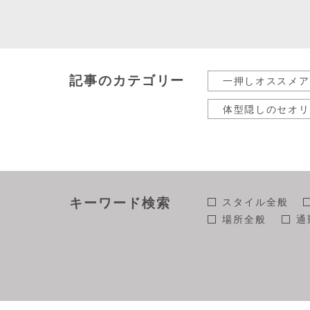
記事のカテゴリー
一押しオススメア
体型隠しのセオリ
40代50代の為の
ストールの巻き方
スタッフコラム
キーワード検索
スタイル全般
場所全般
通
街角
年代全
個性派
ふん
モデル全般