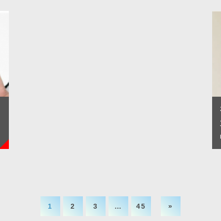
1
2
3
…
45
»