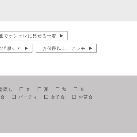
速でオシャレに見せる一着
の洋服ケア
お値段以上、アラモ
らのアンチエイジング
コーディネート
者情報
型隠し
春
夏
秋
冬
影会
パーティ
女子会
お茶会
し
カジュアル
モノトーンコーデ
ール
アクセサリー
帽子
ター
SNS映え
スナップ