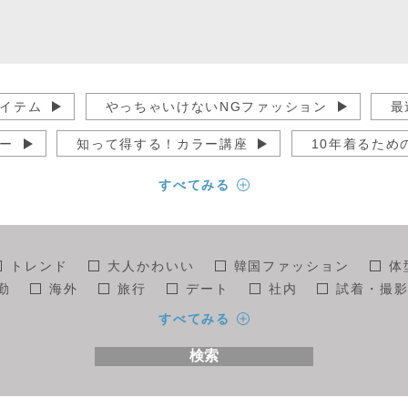
イテム
やっちゃいけないNGファッション
最
ー
知って得する！カラー講座
10年着るため
オシャレ
ユニクロでオシャレになる
40代か
すべてみる
講座
こんなところにサワジェンヌ
未分類
世界のファッション
京都まにあ
運営
トレンド
大人かわいい
韓国ファッション
体
勤
海外
旅行
デート
社内
試着・撮
般
30代
40代
50代
コーデ全般
着回
すべてみる
わり
モテコーデ
オシャレ
小物全般
スト
検索
セレブ
スタッフ
読者モデル
ドラマ
モニ