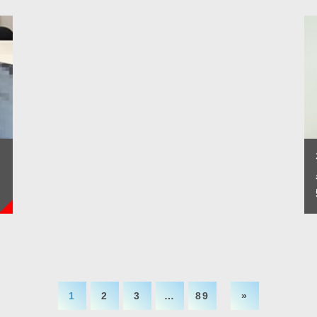
1
2
3
…
89
»