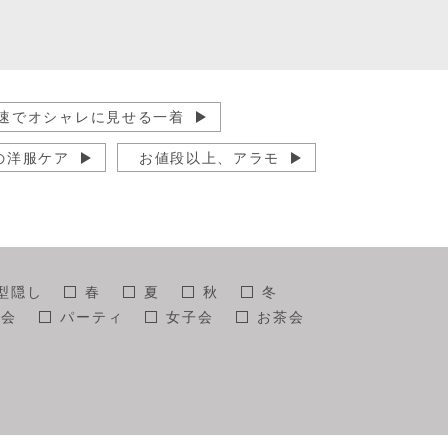
速でオシャレに見せる一着
の洋服ケア
お値段以上、アラモ
らのアンチエイジング
コーディネート
者情報
型隠し
春
夏
秋
冬
影会
パーティ
女子会
お茶会
し
カジュアル
モノトーンコーデ
ール
アクセサリー
帽子
ター
SNS映え
スナップ