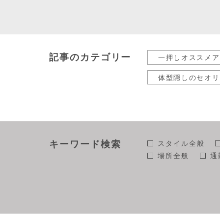
記事のカテゴリー
一押しオススメア
体型隠しのセオリ
40代50代の為の
ストールの巻き方
スタッフコラム
キーワード検索
スタイル全般
場所全般
通
街角
年代全
個性派
ふん
モデル全般