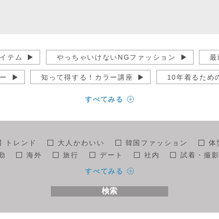
イテム
やっちゃいけないNGファッション
最
ー
知って得する！カラー講座
10年着るため
オシャレ
ユニクロでオシャレになる
40代か
すべてみる
講座
こんなところにサワジェンヌ
未分類
世界のファッション
京都まにあ
運営
トレンド
大人かわいい
韓国ファッション
体
勤
海外
旅行
デート
社内
試着・撮
般
30代
40代
50代
コーデ全般
着回
すべてみる
わり
モテコーデ
オシャレ
小物全般
スト
検索
セレブ
スタッフ
読者モデル
ドラマ
モニ