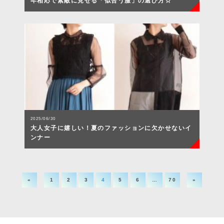
年相応で素敵に見せる「似合う服」の選び方☆
2025/06/30
大人女子に嬉しい！夏のファッションに欠かせないイ
ンナー
«
1
2
3
4
5
6
…
70
»