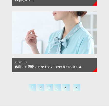
いものリス…
2024/09/20
休日にも通勤にも使える♪こだわりのスタイル
1
2
3
…
8
»